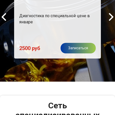
м
Диагностика по специальной цене в
При 
е
январе
пред
2500 руб
я
Записаться
Сеть