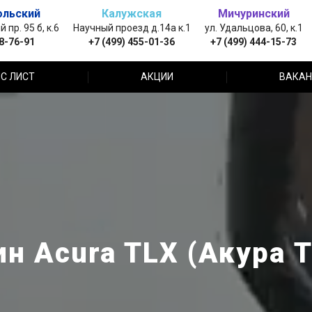
ольский
Калужская
Мичуринский
пр. 95 б, к.6
Научный проезд д.14а к.1
ул. Удальцова, 60, к.1
88-76-91
+7 (499) 455-01-36
+7 (499) 444-15-73
С ЛИСТ
АКЦИИ
ВАКАН
н Acura TLX (Акура 