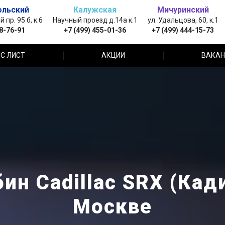
ольский
Калужская
Мичуринский
пр. 95 б, к.6
Научный проезд д.14а к.1
ул. Удальцова, 60, к.1
88-76-91
+7 (499) 455-01-36
+7 (499) 444-15-73
С ЛИСТ
АКЦИИ
ВАКАН
ин Cadillac SRX (Кад
Москве