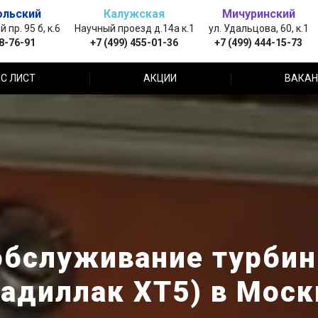
ольский
Калужская
Мичуринский
пр. 95 б, к.6
Научный проезд д.14а к.1
ул. Удальцова, 60, к.1
88-76-91
+7 (499) 455-01-36
+7 (499) 444-15-73
С ЛИСТ
АКЦИИ
ВАКАН
обслуживание турбины
Кадиллак ХТ5) в Моск