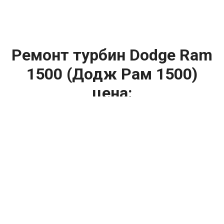
Ремонт турбин Dodge Ram
1500 (Додж Рам 1500)
цена:
Ремонт турбин
От 1400
₽
Диагностика турбины
От 5900
₽
Замена турбины
От 2000
₽
Техническое обслуживание турбины