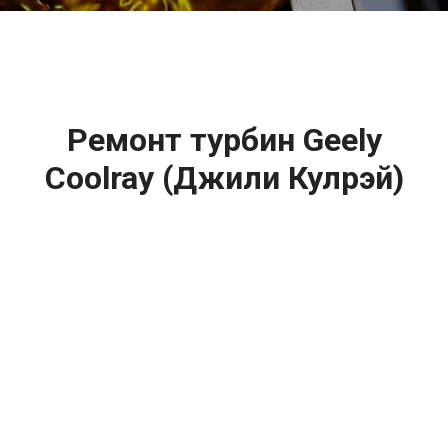
2500 руб
Ремонт турбин Geely
Coolray (Джили Кулрэй)
цена:
Ремонт турбин
От 1400
₽
Диагностика турбины
От 5900
₽
Замена турбины
От 2000
₽
Техническое обслуживание турбины