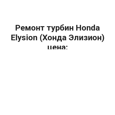
Ремонт турбин Honda
Elysion (Хонда Элизион)
цена:
Ремонт турбин
От 1400
₽
Диагностика турбины
От 5900
₽
Замена турбины
От 2000
₽
Техническое обслуживание турбины