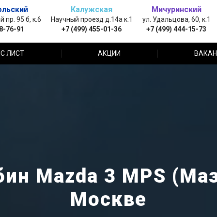
ольский
Калужская
Мичуринский
пр. 95 б, к.6
Научный проезд д.14а к.1
ул. Удальцова, 60, к.1
88-76-91
+7 (499) 455-01-36
+7 (499) 444-15-73
С ЛИСТ
АКЦИИ
ВАКАН
бин Mazda 3 MPS (Маз
Москве