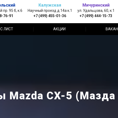
ольский
Калужская
Мичуринский
пр. 95 б, к.6
Научный проезд д.14а к.1
ул. Удальцова, 60, к.1
88-76-91
+7 (499) 455-01-36
+7 (499) 444-15-73
С ЛИСТ
АКЦИИ
ВАКАН
ы Mazda CX-5 (Мазда 