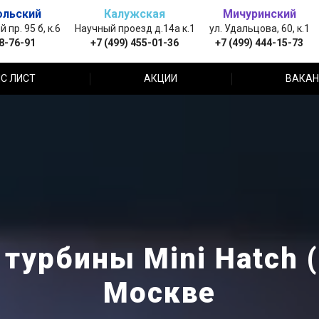
ольский
Калужская
Мичуринский
пр. 95 б, к.6
Научный проезд д.14а к.1
ул. Удальцова, 60, к.1
88-76-91
+7 (499) 455-01-36
+7 (499) 444-15-73
С ЛИСТ
АКЦИИ
ВАКАН
турбины Mini Hatch 
Москве