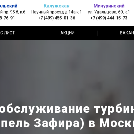
ольский
Калужская
Мичуринский
пр. 95 б, к.6
Научный проезд д.14а к.1
ул. Удальцова, 60, к.1
88-76-91
+7 (499) 455-01-36
+7 (499) 444-15-73
С ЛИСТ
АКЦИИ
ВАКАН
обслуживание турбин
Опель Зафира) в Моск