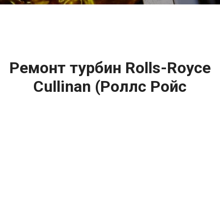
Ремонт турбин Rolls-Royce
Cullinan (Роллс Ройс
Куллинан) цена:
Ремонт турбин
От 1400
₽
Диагностика турбины
От 5900
₽
Замена турбины
От 2000
₽
Техническое обслуживание турбины