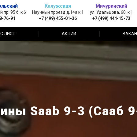
ольский
Калужская
Мичуринский
пр. 95 б, к.6
Научный проезд д.14а к.1
ул. Удальцова, 60, к.1
88-76-91
+7 (499) 455-01-36
+7 (499) 444-15-73
С ЛИСТ
АКЦИИ
ВАКАН
ины Saab 9-3 (Сааб 9