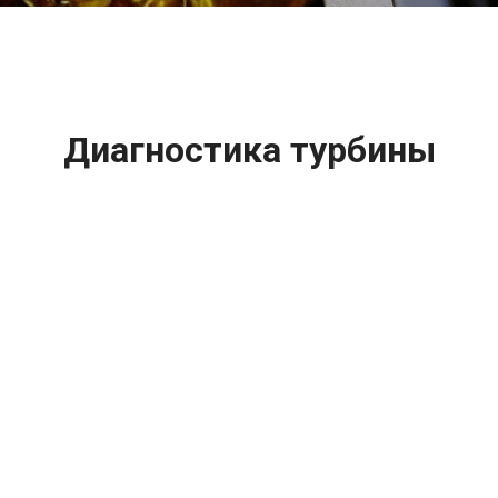
Диагностика турбины
Subaru (Субару) Forester
цена:
Ремонт турбин
От 1400
₽
Диагностика турбины
От 5900
₽
Замена турбины
От 2000
₽
Техническое обслуживание турбины