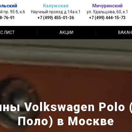
ольский
Калужская
Мичуринский
пр. 95 б, к.6
Научный проезд д.14а к.1
ул. Удальцова, 60, к.1
88-76-91
+7 (499) 455-01-36
+7 (499) 444-15-73
С ЛИСТ
АКЦИИ
ВАКАН
ины Volkswagen Polo 
Поло) в Москве