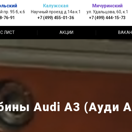
ольский
Калужская
Мичуринский
пр. 95 б, к.6
Научный проезд д.14а к.1
ул. Удальцова, 60, к.1
88-76-91
+7 (499) 455-01-36
+7 (499) 444-15-73
С ЛИСТ
АКЦИИ
ВАКАН
бины Audi A3 (Ауди А