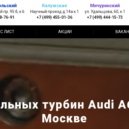
ольский
Калужская
Мичуринский
пр. 95 б, к.6
Научный проезд д.14а к.1
ул. Удальцова, 60, к.1
88-76-91
+7 (499) 455-01-36
+7 (499) 444-15-73
С ЛИСТ
АКЦИИ
ВАКАН
льных турбин Audi A6
Москве