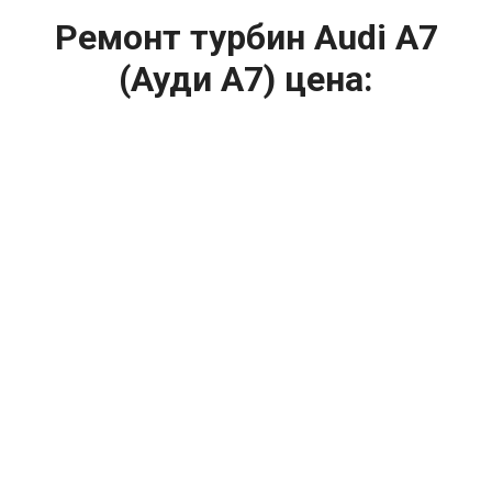
Ремонт турбин Audi A7
(Ауди А7) цена:
Ремонт турбин
От 1400
₽
Диагностика турбины
От 5900
₽
Замена турбины
От 2000
₽
Техническое обслуживание турбины
От 14900
₽
Ремонт турбин дизельных двигателей
От 14900
₽
Ремонт дизельных турбин
Капитальный ремонт двигателя