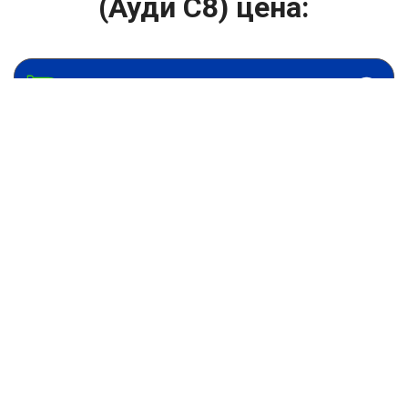
(Ауди С8) цена:
Ремонт турбин
От 1400
₽
Диагностика турбины
От 5900
₽
Замена турбины
От 2000
₽
Техническое обслуживание турбины
От 14900
₽
Ремонт турбин дизельных двигателей
От 14900
₽
Ремонт дизельных турбин
Капитальный ремонт двигателя