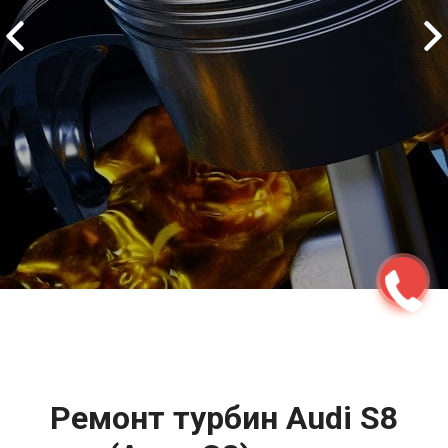
2500 руб
ться
Записаться
Ремонт турбин Audi S8