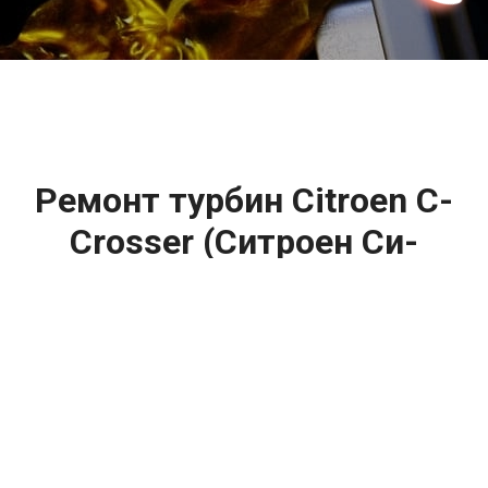
2500 руб
ться
Записаться
Ремонт турбин Citroen C-
Crosser (Ситроен Си-
Кроссер) цена:
Ремонт турбин
От 1400
₽
Диагностика турбины