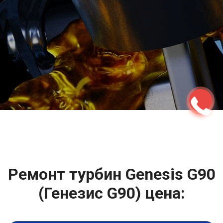
2500 руб
ться
Записаться
Ремонт турбин Genesis G90
(Генезис G90) цена: