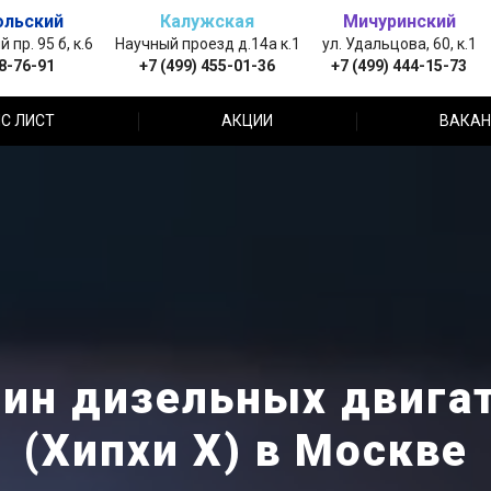
ольский
Калужская
Мичуринский
пр. 95 б, к.6
Научный проезд д.14а к.1
ул. Удальцова, 60, к.1
88-76-91
+7 (499) 455-01-36
+7 (499) 444-15-73
С ЛИСТ
АКЦИИ
ВАКАН
ин дизельных двигат
(Хипхи X) в Москве