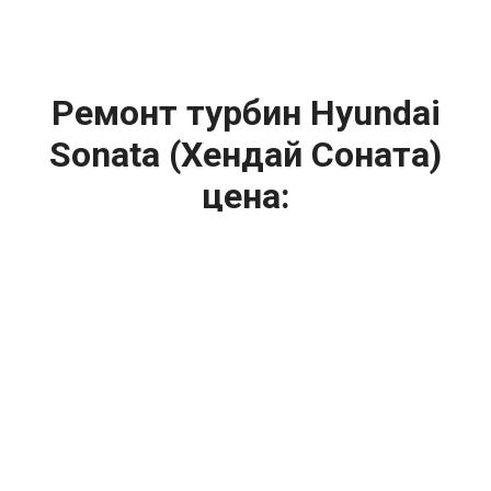
Ремонт турбин Hyundai
Sonata (Хендай Соната)
цена:
Ремонт турбин
От 1400
₽
Диагностика турбины
От 5900
₽
Замена турбины
От 2000
₽
Техническое обслуживание турбины
От 14900
₽
Ремонт турбин дизельных двигателей