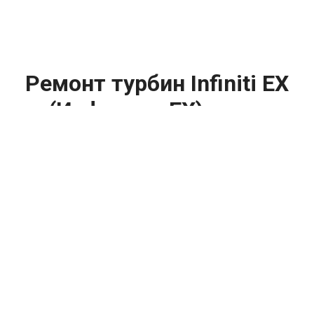
Ремонт турбин Infiniti EX
(Инфинити ЕХ) цена:
Ремонт турбин
От 1400
₽
Диагностика турбины
От 5900
₽
Замена турбины
От 2000
₽
Техническое обслуживание турбины
От 14900
₽
Ремонт турбин дизельных двигателей