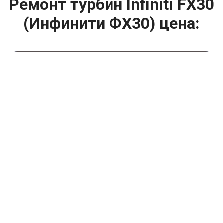
Ремонт турбин Infiniti FX30
(Инфинити ФХ30) цена:
Ремонт турбин
От 1400
₽
Диагностика турбины
От 5900
₽
Замена турбины
От 2000
₽
Техническое обслуживание турбины
От 14900
₽
Ремонт турбин дизельных двигателей
От 14900
₽
Ремонт дизельных турбин
Капитальный ремонт двигателя