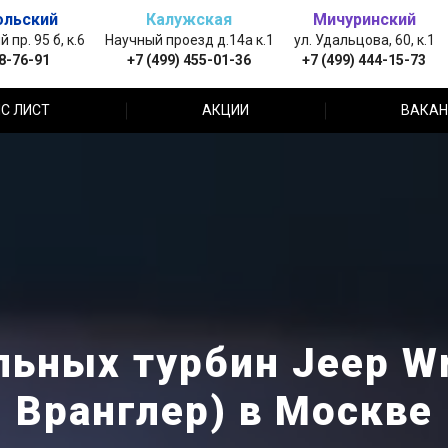
ольский
Калужская
Мичуринский
пр. 95 б, к.6
Научный проезд д.14а к.1
ул. Удальцова, 60, к.1
88-76-91
+7 (499) 455-01-36
+7 (499) 444-15-73
С ЛИСТ
АКЦИИ
ВАКАН
ьных турбин Jeep W
Вранглер) в Москве