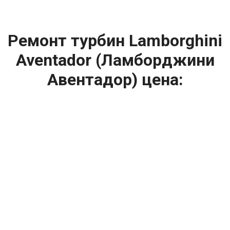
Ремонт турбин Lamborghini
Aventador (Ламборджини
Авентадор) цена:
Ремонт турбин
От 1400
₽
Диагностика турбины
От 5900
₽
Замена турбины
От 2000
₽
Техническое обслуживание турбины
От 14900
₽
Ремонт турбин дизельных двигателей