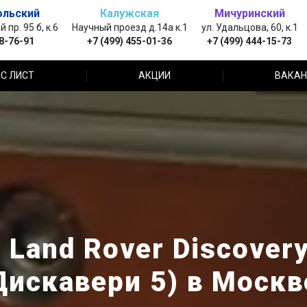
ольский
Калужская
Мичуринский
пр. 95 б, к.6
Научный проезд д.14а к.1
ул. Удальцова, 60, к.1
88-76-91
+7 (499) 455-01-36
+7 (499) 444-15-73
С ЛИСТ
АКЦИИ
ВАКАН
Land Rover Discover
Дискавери 5) в Москв