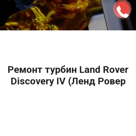
2500 руб
ться
Записаться
Ремонт турбин Land Rover
Discovery IV (Ленд Ровер
Дискавери 4) цена:
Ремонт турбин