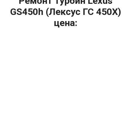
Ремонт турбин Lexus
GS450h (Лексус ГС 450Х)
цена:
Ремонт турбин
От 1400
₽
Диагностика турбины
От 5900
₽
Замена турбины
От 2000
₽
Техническое обслуживание турбины
От 14900
₽
Ремонт турбин дизельных двигателей
От 14900
₽
Ремонт дизельных турбин