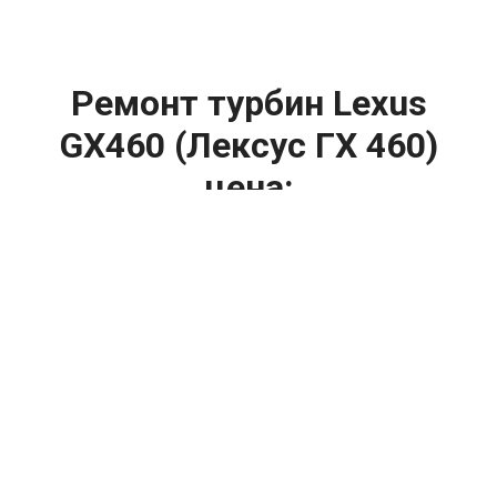
Ремонт турбин Lexus
GX460 (Лексус ГХ 460)
цена:
Ремонт турбин
От 1400
₽
Диагностика турбины
От 5900
₽
Замена турбины
От 2000
₽
Техническое обслуживание турбины
От 14900
₽
Ремонт турбин дизельных двигателей