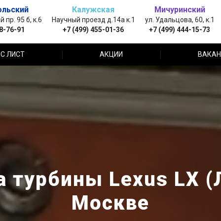
ольский
Калужская
Мичуринский
пр. 95 б, к.6
Научный проезд д.14а к.1
ул. Удальцова, 60, к.1
88-76-91
+7 (499) 455-01-36
+7 (499) 444-15-73
С ЛИСТ
АКЦИИ
ВАКАН
 турбины Lexus LX (
Москве