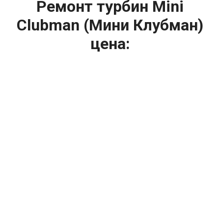
Ремонт турбин Mini
Clubman (Мини Клубман)
цена:
Ремонт турбин
От 1400
₽
Диагностика турбины
От 5900
₽
Замена турбины
От 2000
₽
Техническое обслуживание турбины
От 14900
₽
Ремонт турбин дизельных двигателей
От 14900
₽
Ремонт дизельных турбин