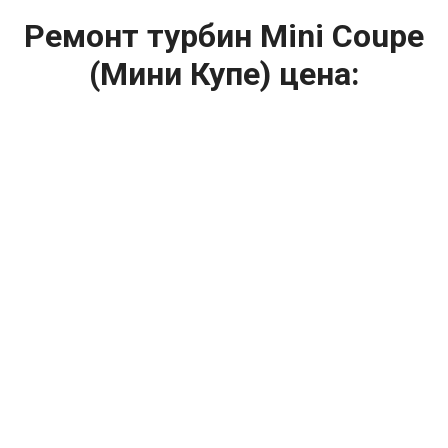
Ремонт турбин Mini Coupe
(Мини Купе) цена:
Ремонт турбин
От 1400
₽
Диагностика турбины
От 5900
₽
Замена турбины
От 2000
₽
Техническое обслуживание турбины
От 14900
₽
Ремонт турбин дизельных двигателей
От 14900
₽
Ремонт дизельных турбин
Капитальный ремонт двигателя