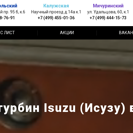
ольский
Калужская
Мичуринский
пр. 95 б, к.6
Научный проезд д.14а к.1
ул. Удальцова, 60, к.1
88-76-91
+7 (499) 455-01-36
+7 (499) 444-15-73
С ЛИСТ
АКЦИИ
ВАКАН
урбин Isuzu (Исузу)