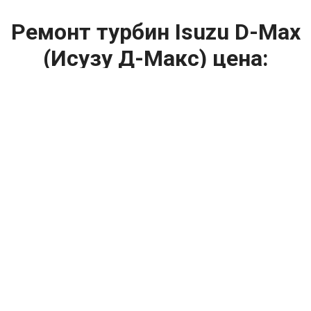
Ремонт турбин Isuzu D-Max
(Исузу Д-Макс) цена:
Ремонт турбин
От 1400
₽
Диагностика турбины
От 5900
₽
Замена турбины
От 2000
₽
Техническое обслуживание турбины
От 14900
₽
Ремонт турбин дизельных двигателей
От 14900
₽
Ремонт дизельных турбин