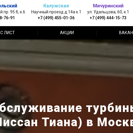
ольский
Калужская
Мичуринский
пр. 95 б, к.6
Научный проезд д.14а к.1
ул. Удальцова, 60, к.1
88-76-91
+7 (499) 455-01-36
+7 (499) 444-15-73
С ЛИСТ
АКЦИИ
ВАКАН
бслуживание турбин
Ниссан Тиана) в Моск