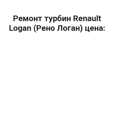
Ремонт турбин Renault
Logan (Рено Логан) цена:
Ремонт турбин
От 1400
₽
Диагностика турбины
От 5900
₽
Замена турбины
От 2000
₽
Техническое обслуживание турбины
От 14900
₽
Ремонт турбин дизельных двигателей
От 14900
₽
Ремонт дизельных турбин