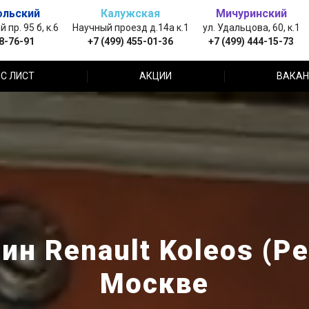
ольский
Калужская
Мичуринский
пр. 95 б, к.6
Научный проезд д.14а к.1
ул. Удальцова, 60, к.1
88-76-91
+7 (499) 455-01-36
+7 (499) 444-15-73
С ЛИСТ
АКЦИИ
ВАКАН
ин Renault Koleos (Ре
Москве