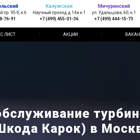
ольский
Калужская
Мичуринский
пр. 95 б, к.6
Научный проезд д.14а к.1
ул. Удальцова, 60, к.1
88-76-91
+7 (499) 455-01-36
+7 (499) 444-15-73
С ЛИСТ
АКЦИИ
ВАКАН
обслуживание турбин
Шкода Карок) в Моск