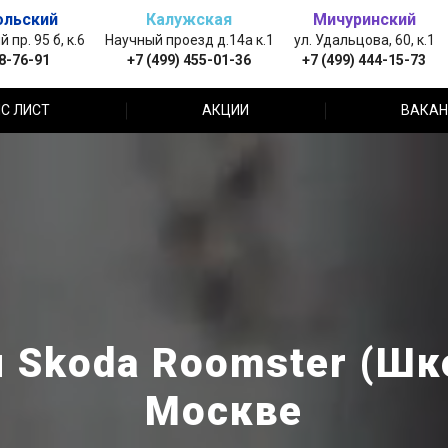
ольский
Калужская
Мичуринский
пр. 95 б, к.6
Научный проезд д.14а к.1
ул. Удальцова, 60, к.1
88-76-91
+7 (499) 455-01-36
+7 (499) 444-15-73
С ЛИСТ
АКЦИИ
ВАКАН
 Skoda Roomster (Шк
Москве