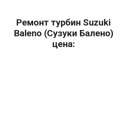
Ремонт турбин Suzuki
Baleno (Сузуки Балено)
цена:
Ремонт турбин
От 1400
₽
Диагностика турбины
От 5900
₽
Замена турбины
От 2000
₽
Техническое обслуживание турбины
От 14900
₽
Ремонт турбин дизельных двигателей