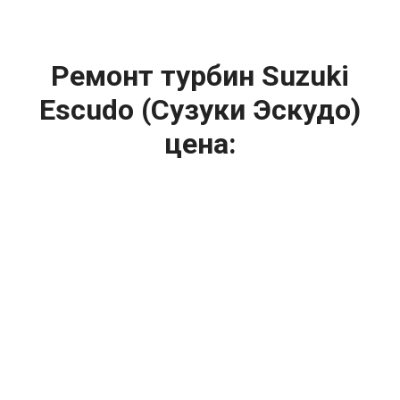
Ремонт турбин Suzuki
Escudo (Сузуки Эскудо)
цена:
Ремонт турбин
От 1400
₽
Диагностика турбины
От 5900
₽
Замена турбины
От 2000
₽
Техническое обслуживание турбины
От 14900
₽
Ремонт турбин дизельных двигателей