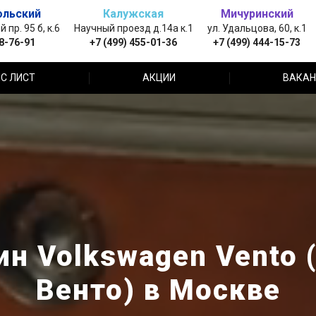
ольский
Калужская
Мичуринский
пр. 95 б, к.6
Научный проезд д.14а к.1
ул. Удальцова, 60, к.1
88-76-91
+7 (499) 455-01-36
+7 (499) 444-15-73
С ЛИСТ
АКЦИИ
ВАКАН
ин Volkswagen Vento 
Венто) в Москве