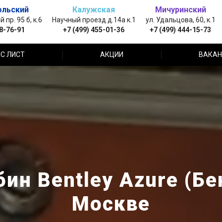
ольский
Калужская
Мичуринский
пр. 95 б, к.6
Научный проезд д.14а к.1
ул. Удальцова, 60, к.1
88-76-91
+7 (499) 455-01-36
+7 (499) 444-15-73
С ЛИСТ
АКЦИИ
ВАКАН
ин Bentley Azure (Бе
Москве