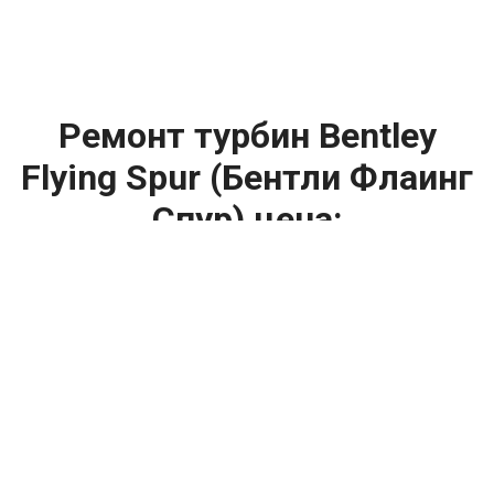
Ремонт турбин Bentley
Flying Spur (Бентли Флаинг
Спур) цена:
Ремонт турбин
От 1400
₽
Диагностика турбины
От 5900
₽
Замена турбины
От 2000
₽
Техническое обслуживание турбины