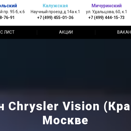
ольский
Калужская
Мичуринский
пр. 95 б, к.6
Научный проезд д.14а к.1
ул. Удальцова, 60, к.1
88-76-91
+7 (499) 455-01-36
+7 (499) 444-15-73
С ЛИСТ
АКЦИИ
ВАКАН
 Chrysler Vision (Кр
Москве