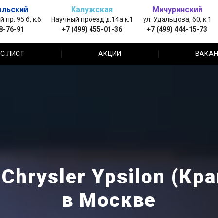
ольский
Калужская
Мичуринский
пр. 95 б, к.6
Научный проезд д.14а к.1
ул. Удальцова, 60, к.1
88-76-91
+7 (499) 455-01-36
+7 (499) 444-15-73
С ЛИСТ
АКЦИИ
ВАКАН
Chrysler Ypsilon (Кр
в Москве