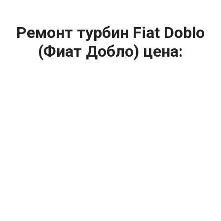
Ремонт турбин Fiat Doblo
(Фиат Добло) цена:
Ремонт турбин
От 1400
₽
Диагностика турбины
От 5900
₽
Замена турбины
От 2000
₽
Техническое обслуживание турбины
От 14900
₽
Ремонт турбин дизельных двигателей
От 14900
₽
Ремонт дизельных турбин