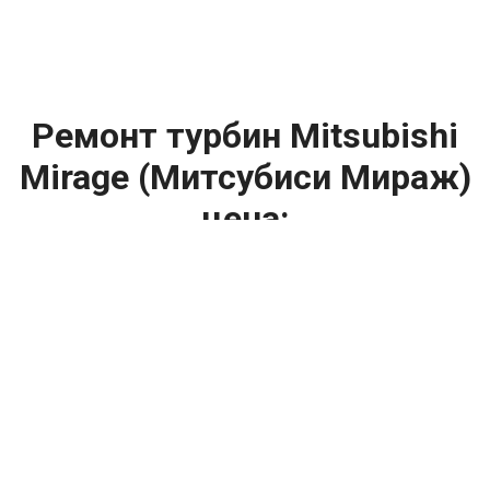
Ремонт турбин Mitsubishi
Mirage (Митсубиси Мираж)
цена:
Ремонт турбин
От 1400
₽
Диагностика турбины
От 5900
₽
Замена турбины
От 2000
₽
Техническое обслуживание турбины